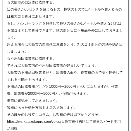
☆
大阪市の自治体に依頼する。
辺の長さが
30
センチを超えるもの、棒状のもので
1
メートルを超えるもの
は粗大ゴミ処分にあたります。
もし、ハンガーラックを解体して棒状の長さが
1
メートルを超えなければ
不燃ゴミとして処分できます。鉄の処分日に不用品を外に出しておきまし
ょう。
超える場合は大阪市の自治体に連絡をとり、粗大ゴミ処分の方法を聴き出
しましょう。
☆
不用品回収業者に依頼する。
できれば大阪市内の不用品回収業者が好ましいでしょう。
大阪市の不用品回収業者だと、出張費の面や、作業費の面で安く処分して
くれる可能性もあります。
不用品の回収費用だけだと
1000
円〜
2000
円くらいになりますが、作業
費、出張費が
2000
円〜
5000
円という幅があります。
事前に確認をしておきましょう。
皆様にあった処分方法をオススメ致します。
そのほかのお役立ちコラム、お客様の声は以下からどうぞ。
https://tws-katazukepro.com/voice/
大阪市東住吉区にて即日スピード不用
品回収