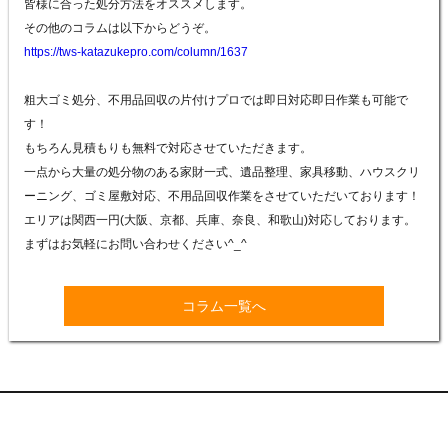
皆様に合った処分方法をオススメします。
その他のコラムは以下からどうぞ。
https://tws-katazukepro.com/column/1637
粗大ゴミ処分、不用品回収の片付けプロでは即日対応即日作業も可能で
す！
もちろん見積もりも無料で対応させていただきます。
一点から大量の処分物のある家財一式、遺品整理、家具移動、ハウスクリ
ーニング、ゴミ屋敷対応、不用品回収作業をさせていただいております！
エリアは関西一円(大阪、京都、兵庫、奈良、和歌山)対応しております。
まずはお気軽にお問い合わせください
^_^
コラム一覧へ