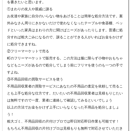
を書きたいと思います。
①まわりの友人や親戚に譲る
お友達や家族に自分のいらない物をあげることは簡単な処分方法です。案
外みなさん周りにきかないだけで使わなくなったテーブルや食器棚、ベッ
ドといった家具はまわりの方に聞けばニーズがあったりします。普通に処
分すれば粗大ごみになるので、譲ることができる人がいればお金をかけず
に処分できますね。
②フリーマーケットで売る
町のフリーマーケットで販売する。この方法は服に限らず小物やおもちゃ
などもニーズがあるので処分してしまう前にフリマを使うのも一つの手で
すよね。
③不用品回収の買取サービスを使う
不用品回収業者の買取サービスにあなたの不用品の査定を依頼して売るこ
とも上手な処分な仕方です。だいたいの不用品回収業者は見積もりじたい
は無料ですので一度、業者に連絡して確認してみるといいでしょう
以上の方法でお金をかけず上手にいらなくなった不用品を処分しましょ
う！
粗大ゴミ、不用品回収の片付けプロでは即日対応即日作業も可能です！
もちろん不用品回収の片付けプロは見積もりも無料で対応させていただき