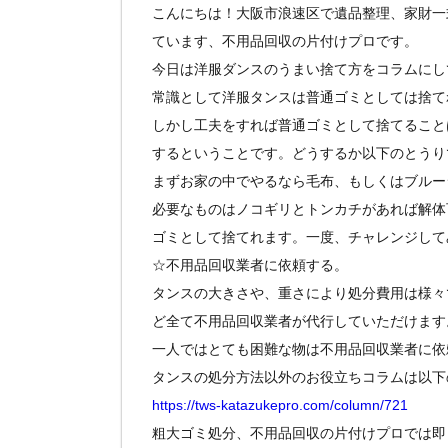
こんにちは！大阪市浪速区で遺品整理、家財一
ています、不用品回収の片付けプロです。
今日は洋服ダンスのうまい捨て方をコラムにし
常識として洋服タンスは普通ゴミとしては捨て
しかし工夫をすれば普通ゴミとして捨てること
するということです。どうするか以下のとうり
まずお家の中でやるなら毛布、もしくはブルー
必要なものはノコギリとトンカチがあれば解体
ゴミとして捨てれます。一度、チャレンジして
☆不用品回収業者に依頼する。
タンスの大きさや、重さにより処分費用は様々
ど全て不用品回収業者が代行していただけます
一人ではとても困難な物は不用品回収業者に依
タンスの処分方法以外のお役立ちコラムは以下
https://tws-katazukepro.com/column/721
粗大ゴミ処分、不用品回収の片付けプロでは即