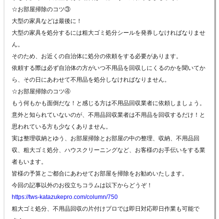
☆お部屋掃除のコツ③
大型の家具などは最後に！
大型の家具を処分するには粗大ゴミ処分シールを発券しなければなりませ
ん。
そのため、お近くの自治体に処分の依頼をする必要があります。
依頼する際は必ず自治体の方がいつ不用品を回収しにくるのかを聞いてか
ら、その日にあわせて不用品を処分しなければなりません。
☆お部屋掃除のコツ④
もう何もかも面倒だな！と感じる方は不用品回収業者に依頼しましょう。
意外と知られていないのが、不用品回収業者は不用品を回収するだけ！と
思われている方も少なくありません。
実は整理収納とゆう、お部屋掃除とお部屋の中の整理、収納、不用品回
収、粗大ゴミ処分、ハウスクリーニングなど、お客様のお手伝いをする業
者もいます。
皆様の予算とご都合にあわせてお部屋を掃除をお勧めいたします。
今回の記事以外のお役立ちコラムは以下からどうぞ！
https://tws-katazukepro.com/column/750
粗大ゴミ処分、不用品回収の片付けプロでは即日対応即日作業も可能で