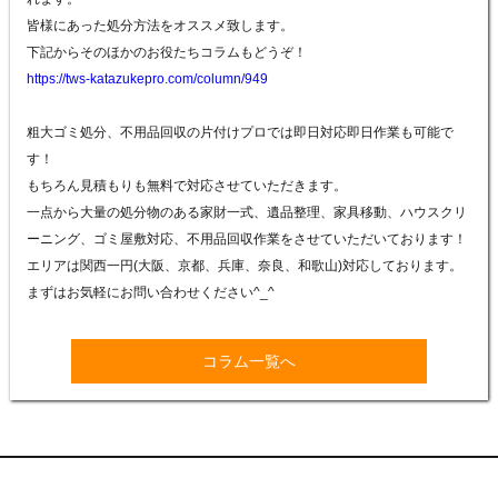
皆様にあった処分方法をオススメ致します。
下記からそのほかのお役たちコラムもどうぞ！
https://tws-katazukepro.com/column/949
粗大ゴミ処分、不用品回収の片付けプロでは即日対応即日作業も可能で
す！
もちろん見積もりも無料で対応させていただきます。
一点から大量の処分物のある家財一式、遺品整理、家具移動、ハウスクリ
ーニング、ゴミ屋敷対応、不用品回収作業をさせていただいております！
エリアは関西一円(大阪、京都、兵庫、奈良、和歌山)対応しております。
まずはお気軽にお問い合わせください^_^
コラム一覧へ